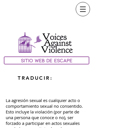
llame o envíe un mensaje de
texto a nuestra línea
directa 24/7:
(208) 733-
0100
help@vavmv.org
SITIO WEB DE ESCAPE
TRADUCIR:
La agresión sexual es cualquier acto o
comportamiento sexual no consentido.
Esto incluye la violación (por parte de
una persona que conoce o no), ser
forzado a participar en actos sexuales